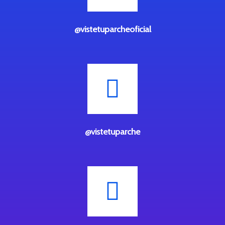
@vistetuparcheoficial
@vistetuparche