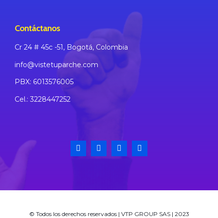
Contáctanos
Cr 24 # 45c -51, Bogotá,
Colombia
info@vistetuparche.com
PBX: 6013576005
Cel.: 3228447252
© Todos los derechos reservados | VTP GROUP SAS | 2023